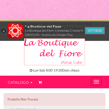
Fiorista a Ostia. Consegna fiori, invia fiori online a Ostia
La Boutique del Fiore
+39 0645425399
+39 3295664642
OTTIENI
La Boutique del Fiore -Larotonda Cosimo D.
Via Melanesia,5-00121 Lido di Ostia (RM)
GRATUITA - Scarica da Google Play
Lun-Sab: 8:00-19:30Dom: chiuso
CATALOGO
Prodotto Non Trovato