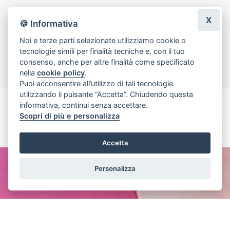
n
Maged Korayem
|
una settimana fa
X
🍪 Informativa
Noi e terze parti selezionate utilizziamo cookie o
tecnologie simili per finalità tecniche e, con il tuo
Lascia una recensione
consenso, anche per altre finalità come specificato
nella
cookie policy
.
Puoi acconsentire all’utilizzo di tali tecnologie
utilizzando il pulsante “Accetta”. Chiudendo questa
informativa, continui senza accettare.
Made with
by
Infoser.it
-
Realizzazione Siti ecommerce per Fioristi
- ©
Scopri di più e personalizza
2026
Privacy Policy
Cookie Policy
Termini e Condizioni
Accetta
Personalizza