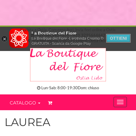
Fiorista a Ostia. Consegna fiori, invia fiori online a Ostia
La Boutique del Fiore
+39 0645425399
+39 3295664642
OTTIENI
La Boutique del Fiore -Larotonda Cosimo D.
Via Melanesia,5-00121 Lido di Ostia (RM)
GRATUITA - Scarica da Google Play
Lun-Sab: 8:00-19:30Dom: chiuso
CATALOGO
LAUREA