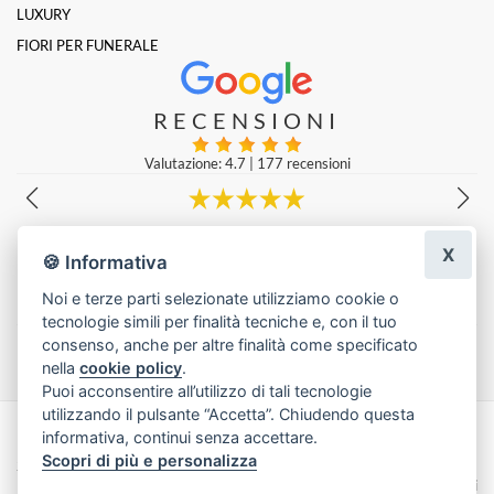
LUXURY
FIORI PER FUNERALE
RECENSIONI
Valutazione: 4.7
|
177 recensioni
Molto gentili e prezzi super!
Emanuele Lucà
|
una settimana fa
X
🍪 Informativa
Noi e terze parti selezionate utilizziamo cookie o
tecnologie simili per finalità tecniche e, con il tuo
Lascia una recensione
consenso, anche per altre finalità come specificato
nella
cookie policy
.
Puoi acconsentire all’utilizzo di tali tecnologie
utilizzando il pulsante “Accetta”. Chiudendo questa
informativa, continui senza accettare.
Made with
by
Infoser.it
-
Realizzazione Siti ecommerce per Fioristi
- ©
Scopri di più e personalizza
2026
Privacy Policy
Cookie Policy
Termini e Condizioni