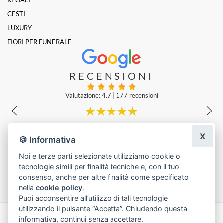
CESTI
LUXURY
FIORI PER FUNERALE
RECENSIONI
Valutazione: 4.7
|
177 recensioni
Molto gentili e prezzi super!
X
Emanuele Lucà
|
una settimana fa
🍪 Informativa
Noi e terze parti selezionate utilizziamo cookie o
tecnologie simili per finalità tecniche e, con il tuo
Lascia una recensione
consenso, anche per altre finalità come specificato
nella
cookie policy
.
Puoi acconsentire all’utilizzo di tali tecnologie
utilizzando il pulsante “Accetta”. Chiudendo questa
informativa, continui senza accettare.
Made with
by
Infoser.it
-
Realizzazione Siti ecommerce per Fioristi
- ©