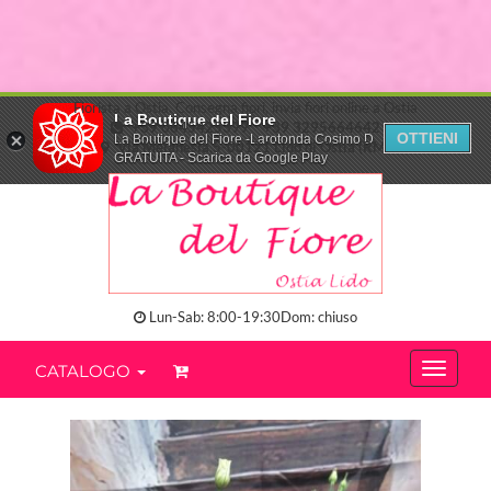
Fiorista a Ostia. Consegna fiori, invia fiori online a Ostia
La Boutique del Fiore
+39 0645425399
+39 3295664642
OTTIENI
La Boutique del Fiore -Larotonda Cosimo D.
Via Melanesia,5-00121 Lido di Ostia (RM)
GRATUITA - Scarica da Google Play
Lun-Sab: 8:00-19:30Dom: chiuso
CATALOGO