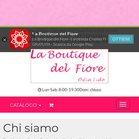
Fiorista a Ostia. Consegna fiori, invia fiori online a Ostia
La Boutique del Fiore
+39 0645425399
+39 3295664642
OTTIENI
La Boutique del Fiore -Larotonda Cosimo D.
Via Melanesia,5-00121 Lido di Ostia (RM)
GRATUITA - Scarica da Google Play
Lun-Sab: 8:00-19:30Dom: chiuso
CATALOGO
Chi siamo