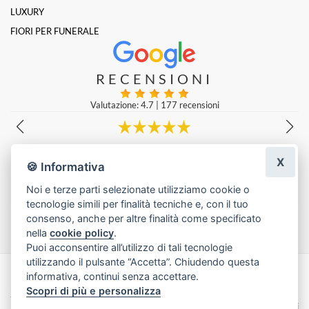
LUXURY
FIORI PER FUNERALE
RECENSIONI
Valutazione: 4.7
|
177 recensioni
Molto gentili e prezzi super!
X
Emanuele Lucà
|
una settimana fa
🍪 Informativa
Noi e terze parti selezionate utilizziamo cookie o
tecnologie simili per finalità tecniche e, con il tuo
Lascia una recensione
consenso, anche per altre finalità come specificato
nella
cookie policy
.
Puoi acconsentire all’utilizzo di tali tecnologie
utilizzando il pulsante “Accetta”. Chiudendo questa
informativa, continui senza accettare.
Made with
by
Infoser.it
-
Realizzazione Siti ecommerce per Fioristi
- ©
Scopri di più e personalizza
2026
Privacy Policy
Cookie Policy
Termini e Condizioni