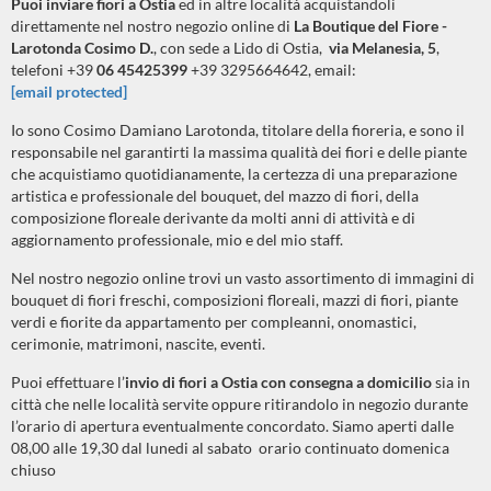
Puoi inviare fiori a Ostia
ed in altre località acquistandoli
direttamente nel nostro negozio online di
La Boutique del Fiore -
Larotonda Cosimo D.
, con sede a Lido di Ostia,
via Melanesia, 5
,
telefoni +39
06 45425399
+39 3295664642, email:
[email protected]
Io sono Cosimo Damiano Larotonda, titolare della fioreria, e sono il
responsabile nel garantirti la massima qualità dei fiori e delle piante
che acquistiamo quotidianamente, la certezza di una preparazione
artistica e professionale del bouquet, del mazzo di fiori, della
composizione floreale derivante da molti anni di attività e di
aggiornamento professionale, mio e del mio staff.
Nel nostro negozio online trovi un vasto assortimento di immagini di
bouquet di fiori freschi, composizioni floreali, mazzi di fiori, piante
verdi e fiorite da appartamento per compleanni, onomastici,
cerimonie, matrimoni, nascite, eventi.
Puoi effettuare l’
invio di fiori a Ostia
con consegna a domicilio
sia in
città che nelle località servite oppure ritirandolo in negozio durante
l’orario di apertura eventualmente concordato. Siamo aperti dalle
08,00 alle 19,30 dal lunedi al sabato orario continuato domenica
chiuso