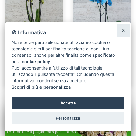
X
🍪 Informativa
Noi e terze parti selezionate utilizziamo cookie o
tecnologie simili per finalità tecniche e, con il tuo
consenso, anche per altre finalità come specificato
Orchidea bianca
Orchidea blu
nella
cookie policy
.
Puoi acconsentire all’utilizzo di tali tecnologie
utilizzando il pulsante “Accetta”. Chiudendo questa
Prodotto non disponibile
€ 31,00
informativa, continui senza accettare.
Scopri di più e personalizza
Accetta
STAI ACQUISTANDO
DIRETTAMENTE DAL
FIORISTA
Personalizza
Riceviamo noi direttamente sia
l’ordine che il pagamento per l’intero