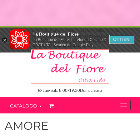
Fiorista a Ostia. Consegna fiori, invia fiori online a Ostia
La Boutique del Fiore
+39 0645425399
+39 3295664642
OTTIENI
La Boutique del Fiore -Larotonda Cosimo D.
Via Melanesia,5-00121 Lido di Ostia (RM)
GRATUITA - Scarica da Google Play
Lun-Sab: 8:00-19:30Dom: chiuso
CATALOGO
AMORE