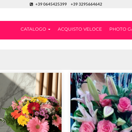
+39 0645425399
+39 3295664642
CATALOGO
ACQUISTO VELOCE
PHOTO G