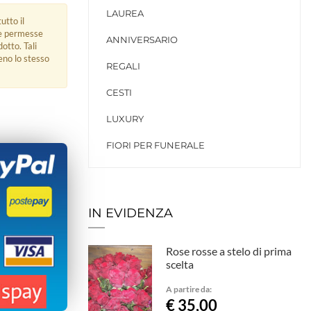
LAUREA
utto il
ue permesse
ANNIVERSARIO
dotto. Tali
eno lo stesso
REGALI
CESTI
LUXURY
FIORI PER FUNERALE
IN EVIDENZA
Rose rosse a stelo di prima
scelta
A partire da:
€ 35,00