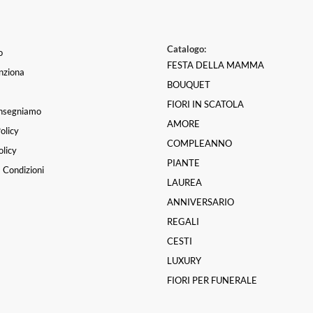
Catalogo:
o
FESTA DELLA MAMMA
nziona
BOUQUET
FIORI IN SCATOLA
nsegniamo
AMORE
olicy
Professionale un bouquet da
COMPLEANNO
licy
iglioso ben strutturato e una
PIANTE
ciale ho trovato un posto sic
 Condizioni
ndere fiori grazie 😘💚💚
LAUREA
Manuela Meloni
|
2 sett
ANNIVERSARIO
REGALI
CESTI
LUXURY
FIORI PER FUNERALE