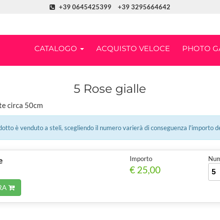
+39 0645425399
+39 3295664642
CATALOGO
ACQUISTO VELOCE
PHOTO G
5 Rose gialle
lte circa 50cm
tto è venduto a steli, scegliendo il numero varierà di conseguenza l'importo d
e
Importo
Num.
€ 25,00
RA