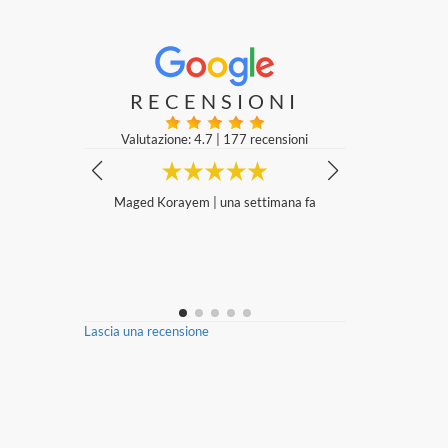
RECENSIONI
Valutazione: 4.7
|
177 recensioni
 sposa merav
Maged Korayem
|
una settimana fa
Molto ge
 persona spe
Emanuele 
uro dove pre
imane fa
Lascia una recensione