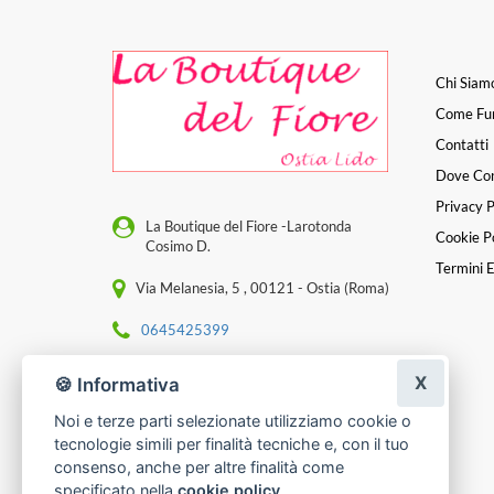
Chi Siam
Come Fu
Contatti
Dove Co
Privacy P
La Boutique del Fiore -Larotonda
Cookie Po
Cosimo D.
Termini E
Via Melanesia, 5 , 00121 - Ostia (Roma)
0645425399
[email protected]
X
🍪 Informativa
P. IVA 07136361008
Noi e terze parti selezionate utilizziamo cookie o
tecnologie simili per finalità tecniche e, con il tuo
consenso, anche per altre finalità come
specificato nella
cookie policy
.