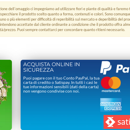
zione dell´omaggio ci impegniamo ad utilizzare fiori e piante di qualità e faremo t
rispecchiare il prodotto scelto quanto a forma, contenuti e colori. Sono comunq
 uno o più elementi per difficoltà di reperibilità sul mercato e deperibilità del pro
i intendono accettate dal cliente ordinante a condizione che il prodotto offra alm
tà/prezzo. Puoi sempre contattarci per concordare quanto ritieni necessario.
ACQUISTA ONLINE IN
SICUREZZA
Puoi pagare con il tuo Conto PayPal, la tua
carta di credito o Satispay. In tutti i casi le
tue informazioni sensibili (dati della carta)
non vengono condivise con noi.