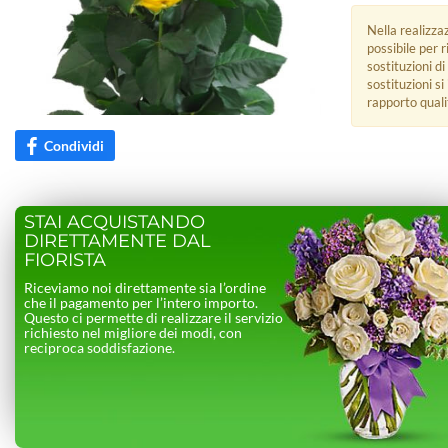
Nella realizza
possibile per 
sostituzioni di
sostituzioni s
rapporto quali
Condividi
STAI ACQUISTANDO
DIRETTAMENTE DAL
FIORISTA
Riceviamo noi direttamente sia l’ordine
che il pagamento per l’intero importo.
Questo ci permette di realizzare il servizio
richiesto nel migliore dei modi, con
reciproca soddisfazione.