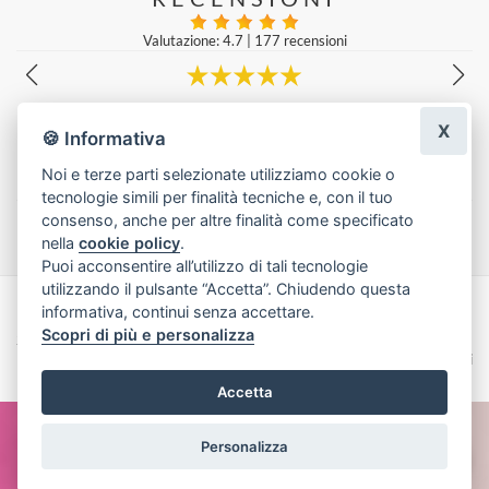
Valutazione: 4.7
|
177 recensioni
Molto gentili e prezzi super!
X
Emanuele Lucà
|
una settimana fa
🍪 Informativa
Noi e terze parti selezionate utilizziamo cookie o
tecnologie simili per finalità tecniche e, con il tuo
Lascia una recensione
consenso, anche per altre finalità come specificato
nella
cookie policy
.
Puoi acconsentire all’utilizzo di tali tecnologie
utilizzando il pulsante “Accetta”. Chiudendo questa
informativa, continui senza accettare.
Made with
by
Infoser.it
-
Realizzazione Siti ecommerce per Fioristi
- ©
Scopri di più e personalizza
2026
Privacy Policy
Cookie Policy
Termini e Condizioni
Accetta
Personalizza