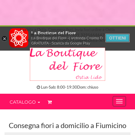
Fiorista a Ostia. Consegna fiori, invia fiori online a Ostia
La Boutique del Fiore
+39 0645425399
+39 3295664642
OTTIENI
La Boutique del Fiore -Larotonda Cosimo D.
Via Melanesia,5-00121 Lido di Ostia (RM)
GRATUITA - Scarica da Google Play
Lun-Sab: 8:00-19:30Dom: chiuso
CATALOGO
Consegna fiori a domicilio a Fiumicino