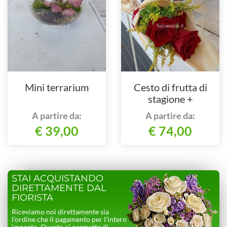
Mini terrarium
Cesto di frutta di
stagione +
cioccolatini+3 rose
A partire da:
A partire da:
€ 39,00
€ 74,00
STAI ACQUISTANDO
DIRETTAMENTE DAL
FIORISTA
Riceviamo noi direttamente sia
l’ordine che il pagamento per l’intero
importo. Questo ci permette di