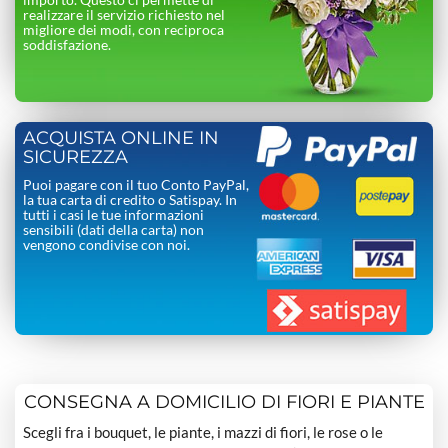
realizzare il servizio richiesto nel
migliore dei modi, con reciproca
soddisfazione.
ACQUISTA ONLINE IN
SICUREZZA
Puoi pagare con il tuo Conto PayPal,
la tua carta di credito o Satispay. In
tutti i casi le tue informazioni
sensibili (dati della carta) non
vengono condivise con noi.
CONSEGNA A DOMICILIO DI FIORI E PIANTE
Scegli fra i bouquet, le piante, i mazzi di fiori, le rose o le