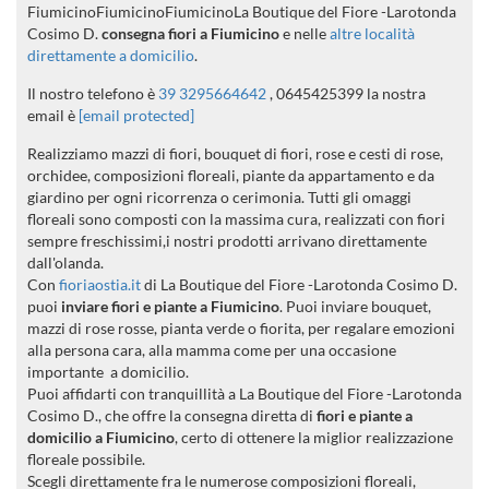
FiumicinoFiumicinoFiumicinoLa Boutique del Fiore -Larotonda
Cosimo D.
consegna fiori a Fiumicino
e nelle
altre località
direttamente a domicilio
.
Il nostro telefono è
39 3295664642
, 0645425399 la nostra
email è
[email protected]
Realizziamo mazzi di fiori, bouquet di fiori, rose e cesti di rose,
orchidee, composizioni floreali, piante da appartamento e da
giardino per ogni ricorrenza o cerimonia. Tutti gli omaggi
floreali sono composti con la massima cura, realizzati con fiori
sempre freschissimi,i nostri prodotti arrivano direttamente
dall'olanda.
Con
fioriaostia.it
di La Boutique del Fiore -Larotonda Cosimo D.
puoi
inviare fiori e piante a Fiumicino
. Puoi inviare bouquet,
mazzi di rose rosse, pianta verde o fiorita, per regalare emozioni
alla persona cara, alla mamma come per una occasione
importante a domicilio.
Puoi affidarti con tranquillità a La Boutique del Fiore -Larotonda
Cosimo D., che offre la consegna diretta di
fiori e piante a
domicilio a Fiumicino
, certo di ottenere la miglior realizzazione
floreale possibile.
Scegli direttamente fra le numerose composizioni floreali,