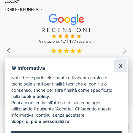
LUXURY
FIORI PER FUNERALE
RECENSIONI
Valutazione: 4.7
|
177 recensioni
Molto gentili e prezzi super!
X
Emanuele Lucà
|
una settimana fa
🍪 Informativa
Noi e terze parti selezionate utilizziamo cookie o
tecnologie simili per finalità tecniche e, con il tuo
Lascia una recensione
consenso, anche per altre finalità come specificato
nella
cookie policy
.
Puoi acconsentire all’utilizzo di tali tecnologie
utilizzando il pulsante “Accetta”. Chiudendo questa
informativa, continui senza accettare.
Made with
by
Infoser.it
-
Realizzazione Siti ecommerce per Fioristi
- ©
Scopri di più e personalizza
2026
Privacy Policy
Cookie Policy
Termini e Condizioni