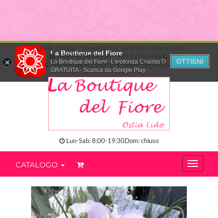
Fiorista a Ostia. Consegna fiori, invia fiori online a Ostia
La Boutique del Fiore
+39 0645425399
+39 3295664642
OTTIENI
La Boutique del Fiore -Larotonda Cosimo D.
Via Melanesia,5-00121 Lido di Ostia (RM)
GRATUITA - Scarica da Google Play
Lun-Sab: 8:00-19:30Dom: chiuso
CATALOGO