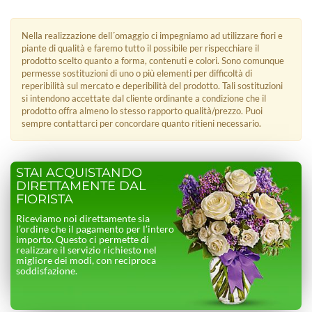
Nella realizzazione dell´omaggio ci impegniamo ad utilizzare fiori e
piante di qualità e faremo tutto il possibile per rispecchiare il
prodotto scelto quanto a forma, contenuti e colori. Sono comunque
permesse sostituzioni di uno o più elementi per difficoltà di
reperibilità sul mercato e deperibilità del prodotto. Tali sostituzioni
si intendono accettate dal cliente ordinante a condizione che il
prodotto offra almeno lo stesso rapporto qualità/prezzo. Puoi
sempre contattarci per concordare quanto ritieni necessario.
STAI ACQUISTANDO
DIRETTAMENTE DAL
FIORISTA
Riceviamo noi direttamente sia
l’ordine che il pagamento per l’intero
importo. Questo ci permette di
realizzare il servizio richiesto nel
migliore dei modi, con reciproca
soddisfazione.