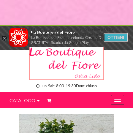
Fiorista a Ostia. Consegna fiori, invia fiori online a Ostia
La Boutique del Fiore
+39 0645425399
+39 3295664642
OTTIENI
La Boutique del Fiore -Larotonda Cosimo D.
Via Melanesia,5-00121 Lido di Ostia (RM)
GRATUITA - Scarica da Google Play
Lun-Sab: 8:00-19:30Dom: chiuso
CATALOGO