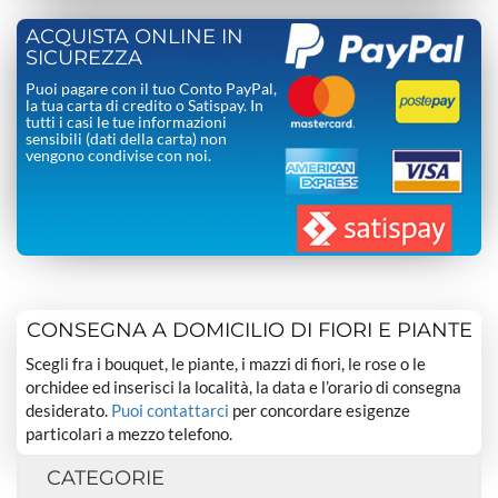
ACQUISTA ONLINE IN
SICUREZZA
Puoi pagare con il tuo Conto PayPal,
la tua carta di credito o Satispay. In
tutti i casi le tue informazioni
sensibili (dati della carta) non
vengono condivise con noi.
CONSEGNA A DOMICILIO DI FIORI E PIANTE
Scegli fra i bouquet, le piante, i mazzi di fiori, le rose o le
orchidee ed inserisci la località, la data e l’orario di consegna
desiderato.
Puoi contattarci
per concordare esigenze
particolari a mezzo telefono.
CATEGORIE