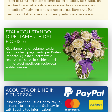
reperibilità sul mercato e deperibilità del prodotto. Tali sostituzioni
si intendono accettate dal cliente ordinante a condizione che il
prodotto offra almeno lo stesso rapporto qualità/prezzo. Puoi
sempre contattarci per concordare quanto ritieni necessario.
STAI ACQUISTANDO
DIRETTAMENTE DAL
FIORISTA
Riceviamo noi direttamente sia
l’ordine che il pagamento per l’intero
importo. Questo ci permette di
realizzare il servizio richiesto nel
migliore dei modi, con reciproca
soddisfazione.
ACQUISTA ONLINE IN
SICUREZZA
Puoi pagare con il tuo Conto PayPal,
la tua carta di credito o Satispay. In
tutti i casi le tue informazioni