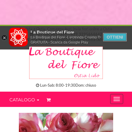
Fiorista a Ostia. Consegna fiori, invia fiori online a Ostia
La Boutique del Fiore
+39 0645425399
+39 3295664642
OTTIENI
La Boutique del Fiore -Larotonda Cosimo D.
Via Melanesia,5-00121 Lido di Ostia (RM)
GRATUITA - Scarica da Google Play
Lun-Sab: 8:00-19:30Dom: chiuso
CATALOGO