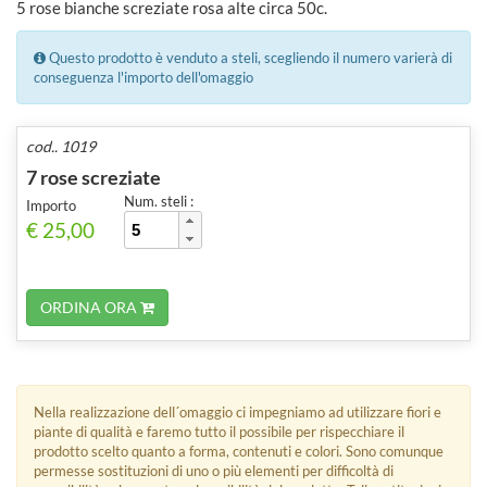
5 rose bianche screziate rosa alte circa 50c.
Questo prodotto è venduto a steli, scegliendo il numero varierà di
conseguenza l'importo dell'omaggio
cod.. 1019
7 rose screziate
Num. steli :
Importo
€ 25,00
ORDINA ORA
Nella realizzazione dell´omaggio ci impegniamo ad utilizzare fiori e
piante di qualità e faremo tutto il possibile per rispecchiare il
prodotto scelto quanto a forma, contenuti e colori. Sono comunque
permesse sostituzioni di uno o più elementi per difficoltà di