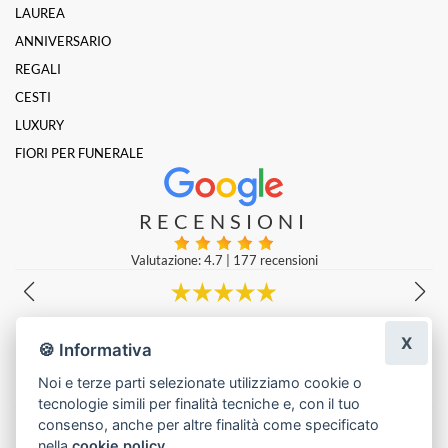
LAUREA
ANNIVERSARIO
REGALI
CESTI
LUXURY
FIORI PER FUNERALE
RECENSIONI
Valutazione: 4.7
|
177 recensioni
Molto gentili e prezzi super!
X
Emanuele Lucà
|
una settimana fa
🍪 Informativa
Noi e terze parti selezionate utilizziamo cookie o
tecnologie simili per finalità tecniche e, con il tuo
Lascia una recensione
consenso, anche per altre finalità come specificato
nella
cookie policy
.